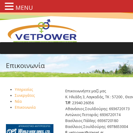
MENU
Επικοινωνία
Υπηρεσίες
Επικοινωνήστε μαζί μας
Συνεργάτες
K. Ηλιάδη 3, Λαγκαδάς, ΤΚ : 57200 , Θε
Νέα
Τ/F
: 23940 26056
Επικοινωνία
Αθανάσιος Σουλδούρης: 6936720173
Αντώνιος Πιτταράς: 6936720174
Βασίλειος Πάλλης: 6936720180
Βασίλειος Σουλδούρης: 6978653004
E
: vetpower@otenet.gr